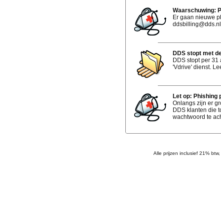
Waarschuwing: Ph
Er gaan nieuwe ph
ddsbilling@dds.nl 
DDS stopt met de 
DDS stopt per 31
'Vdrive' dienst. Le
Let op: Phishing
Onlangs zijn er gr
DDS klanten die t
wachtwoord te ach
Alle prijzen inclusief 21% btw